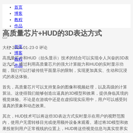
首页
博客
教程
作品
高质量芯片+HUD的3D表达方式
首页
大柱
·
2024-01-23
·
0 评论
博客
高质量芯片和HUD（抬头显示）技术的结合可以实现令人兴奋的3D表
教程
达方式。通过利用高质量芯片的强大计算能力和HUD的实时显示功
作品
能，我们可以打破传统平面显示的限制，实现更加真实、生动和沉浸
式的表达体验。
首先，高质量芯片可以支持复杂的图像和视频处理，以及高级的计算
算法。这使得我们能够创造出逼真的3D模型和效果，提供身临其境的
视觉体验。不论是在游戏中还是在虚拟现实应用中，用户可以感受到
逼真的景象和动态效果。
其次，HUD技术可以将这些3D表达方式实时显示在用户的视野范围
内，使用户无需转移目光或使用额外设备来观看。通过将3D模型和效
果投射到用户正常视线的位置上，HUD将这些视觉信息与真实世界实