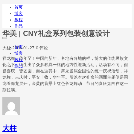
首页
博客
教程
作品
华美 | CNY礼盒系列包装创意设计
首页
大柱
·
2024-01-27
·
0 评论
博客
祥龙舞，华年至！中国的新年，各地有各地的样，博大的传统民族文
教程
化之下，衍生出了众多独具一格的地方性迎新活动，活动有不同，但
作品
皆喜庆，皆团圆，而在这其中，舞龙当属全国性的统一庆祝活动，祥
龙舞，吉庆时，平安丰收，华年至。所以本次礼盒的画面主题便是围
绕着舞龙展开，金黄的背景上红色长龙舞动，节日的喜庆氛围在这一
刻拉满。
大柱