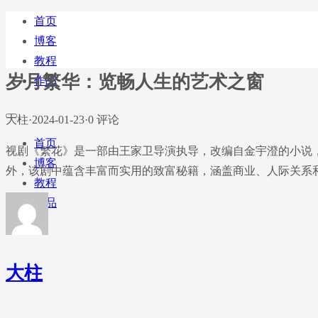
首页
博客
教程
岁月繁华：览畅人生的艺术之窗
作品
大柱
·
2024-01-23
·
0 评论
首页
视剧《繁花》是一部由王家卫导演执导，改编自金宇澄的小说
博客
外，该剧中蕴含丰富而实用的致富秘籍，涵盖商业、人际关系
教程
作品
大柱