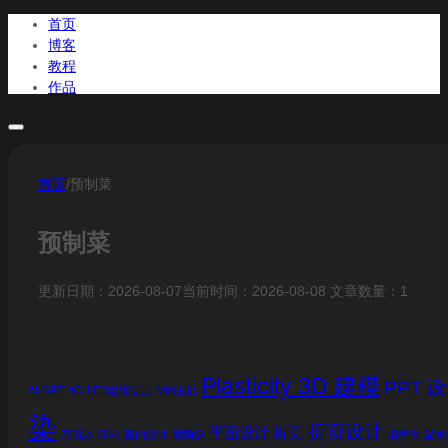
首页
博客
教程
作品
首页
博客
首页
/
预制菜
教程
作品
预制菜
更新日期：2026-08-07
当前时间：2026-08-08
文章数量：1
Plasticity 3D 建模
PPT 
AI
GPT 4O
LED透镜画册
Mini主机
染
折页设计
平面设计
折页
充电器
印刷
室内设计
射频仪
指甲钳
显示