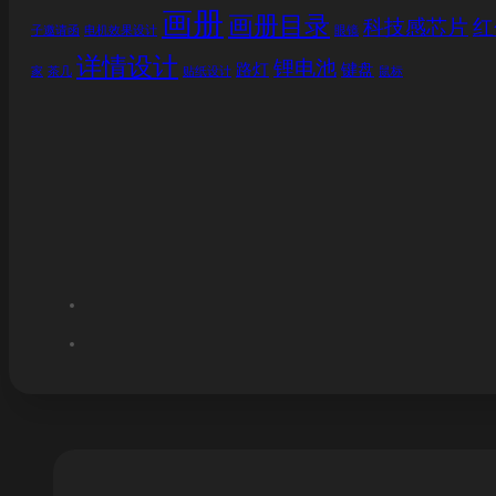
画册
画册目录
科技感芯片
红
子邀请函
电机效果设计
眼镜
详情设计
锂电池
路灯
键盘
家
茶几
贴纸设计
鼠标