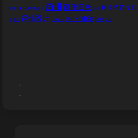
画册
画册目录
科技感芯片
红
子邀请函
电机效果设计
眼镜
详情设计
锂电池
路灯
键盘
家
茶几
贴纸设计
鼠标