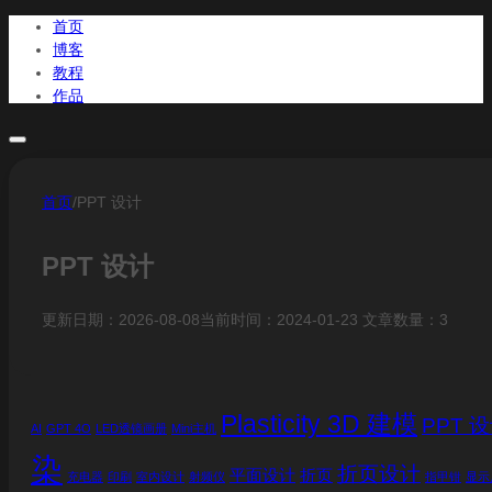
首页
博客
教程
作品
首页
博客
首页
/
PPT 设计
教程
作品
PPT 设计
更新日期：2026-08-08
当前时间：2024-01-23
文章数量：3
Plasticity 3D 建模
PPT 
AI
GPT 4O
LED透镜画册
Mini主机
染
折页设计
平面设计
折页
充电器
印刷
室内设计
射频仪
指甲钳
显示